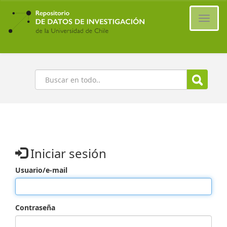
Ir
al
Cambi
contenido
naveg
principal
Buscar
Iniciar sesión
Usuario/e-mail
Contraseña