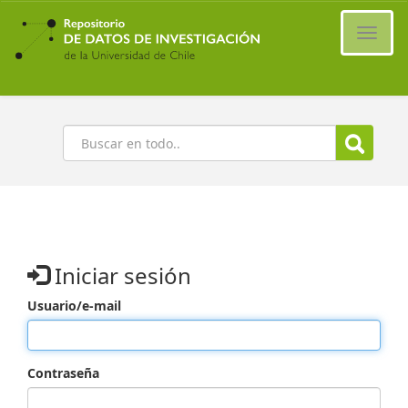
Ir
al
Cambi
contenido
naveg
principal
Buscar
Iniciar sesión
Usuario/e-mail
Contraseña