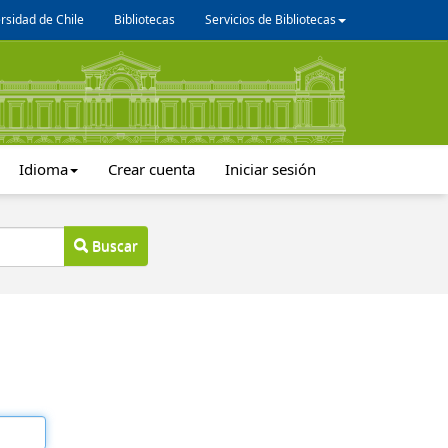
rsidad de Chile
Bibliotecas
Servicios de Bibliotecas
Idioma
Crear cuenta
Iniciar sesión
Buscar