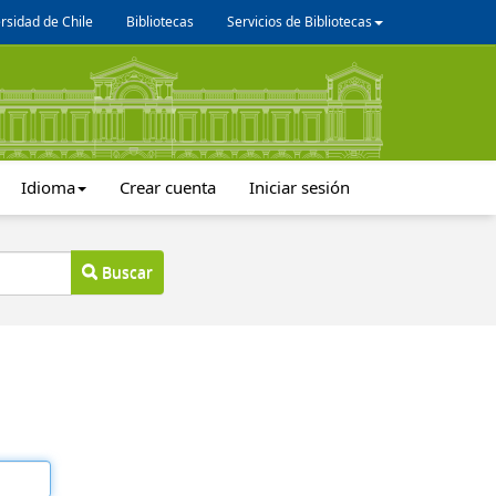
rsidad de Chile
Bibliotecas
Servicios de Bibliotecas
Idioma
Crear cuenta
Iniciar sesión
Buscar