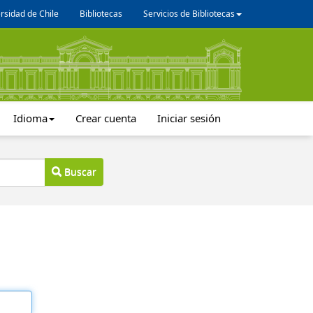
rsidad de Chile
Bibliotecas
Servicios de Bibliotecas
Idioma
Crear cuenta
Iniciar sesión
Buscar