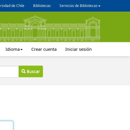
rsidad de Chile
Bibliotecas
Servicios de Bibliotecas
Idioma
Crear cuenta
Iniciar sesión
Buscar