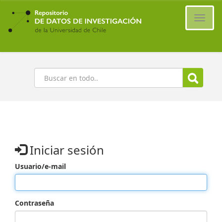
Ir
al
Cambi
contenido
naveg
principal
Buscar
Iniciar sesión
Usuario/e-mail
Contraseña