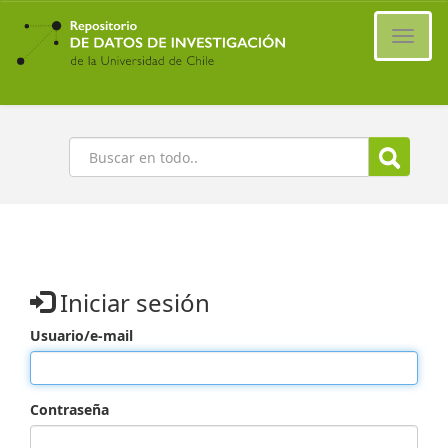
Ir
al
Cambi
contenido
naveg
principal
Buscar
Iniciar sesión
Usuario/e-mail
Contraseña