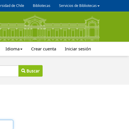
rsidad de Chile
Bibliotecas
Servicios de Bibliotecas
Idioma
Crear cuenta
Iniciar sesión
Buscar