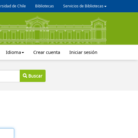
rsidad de Chile
Bibliotecas
Servicios de Bibliotecas
Idioma
Crear cuenta
Iniciar sesión
Buscar