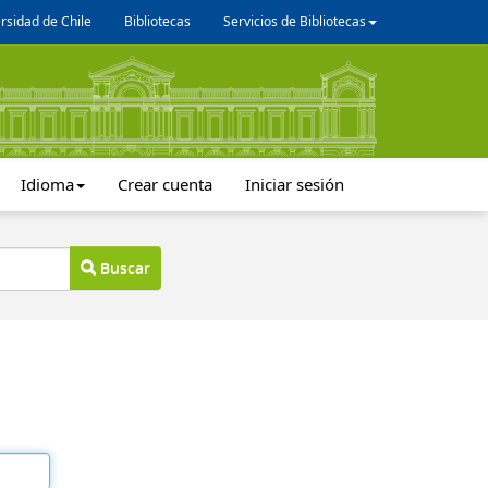
rsidad de Chile
Bibliotecas
Servicios de Bibliotecas
Idioma
Crear cuenta
Iniciar sesión
Buscar