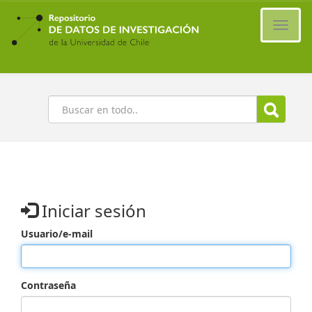
Ir
al
Cambi
contenido
naveg
principal
Buscar
Iniciar sesión
Usuario/e-mail
Contraseña