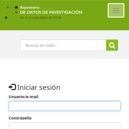
Ir
al
Cambi
contenido
naveg
principal
Buscar
Iniciar sesión
Usuario/e-mail
Contraseña