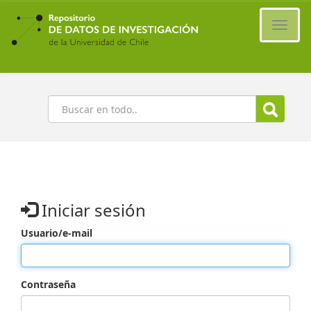
Ir
al
Cambi
contenido
naveg
principal
Buscar
Iniciar sesión
Usuario/e-mail
Contraseña