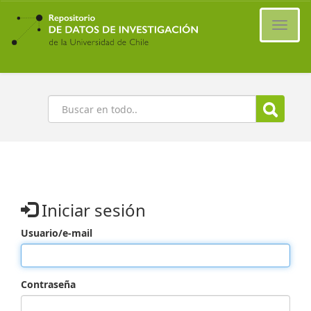
Ir
al
Cambi
contenido
naveg
principal
Buscar
Iniciar sesión
Usuario/e-mail
Contraseña