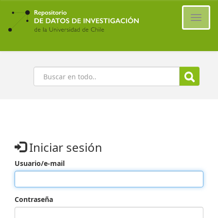
Ir
al
Cambi
contenido
naveg
principal
Buscar
Iniciar sesión
Usuario/e-mail
Contraseña