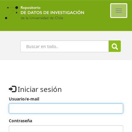
Ir
al
Cambi
contenido
naveg
principal
Buscar
Iniciar sesión
Usuario/e-mail
Contraseña