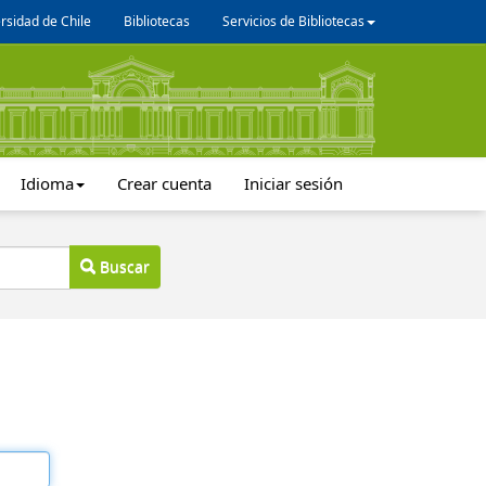
rsidad de Chile
Bibliotecas
Servicios de Bibliotecas
Idioma
Crear cuenta
Iniciar sesión
Buscar