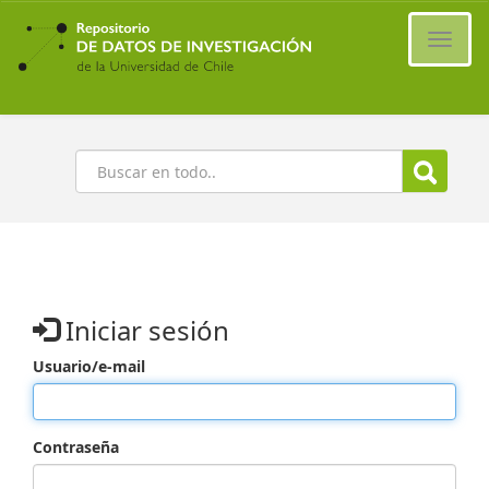
Ir
al
Cambi
contenido
naveg
principal
Buscar
Iniciar sesión
Usuario/e-mail
Contraseña