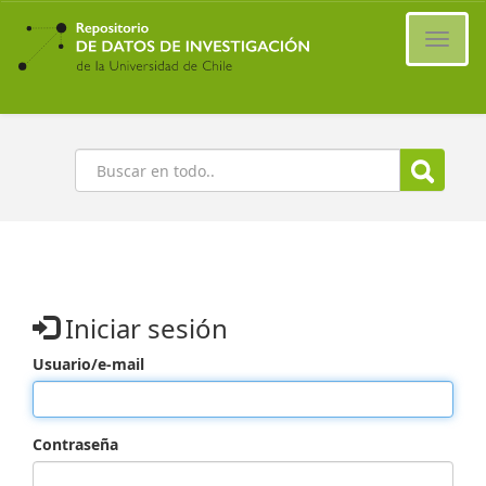
Ir
al
Cambi
contenido
naveg
principal
Buscar
Iniciar sesión
Usuario/e-mail
Contraseña