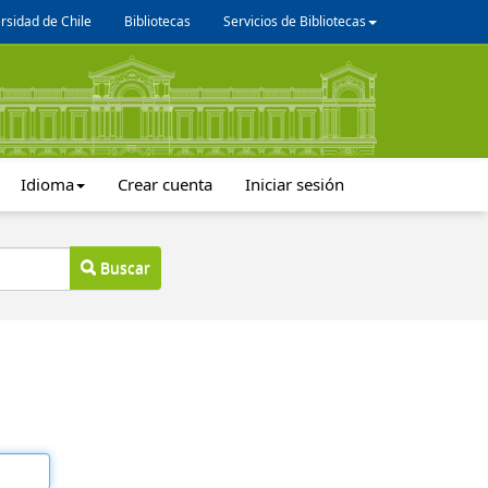
rsidad de Chile
Bibliotecas
Servicios de Bibliotecas
Idioma
Crear cuenta
Iniciar sesión
Buscar