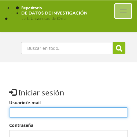
Ir
al
Cambi
contenido
naveg
principal
Buscar
Iniciar sesión
Usuario/e-mail
Contraseña