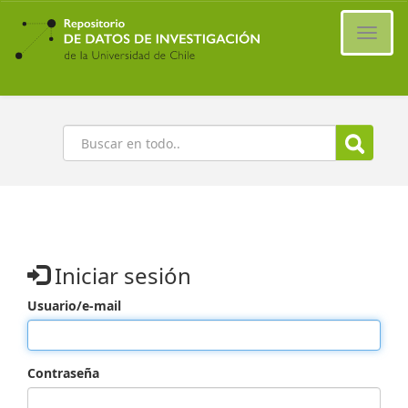
Ir
al
Cambi
contenido
naveg
principal
Buscar
Iniciar sesión
Usuario/e-mail
Contraseña