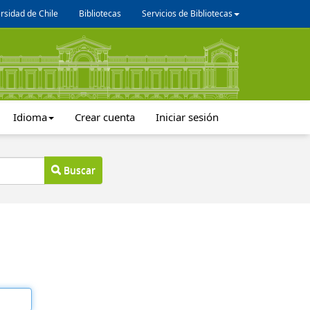
rsidad de Chile
Bibliotecas
Servicios de Bibliotecas
Idioma
Crear cuenta
Iniciar sesión
Buscar