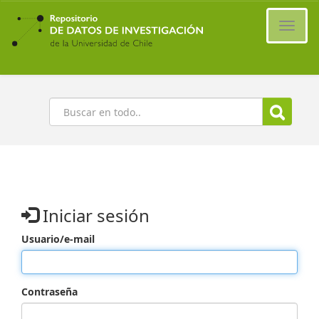
Ir
al
Cambi
contenido
naveg
principal
Buscar
Iniciar sesión
Usuario/e-mail
Contraseña