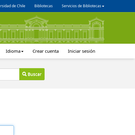
rsidad de Chile
Bibliotecas
Servicios de Bibliotecas
Idioma
Crear cuenta
Iniciar sesión
Buscar