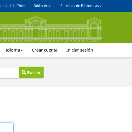
rsidad de Chile
Bibliotecas
Servicios de Bibliotecas
Idioma
Crear cuenta
Iniciar sesión
Buscar