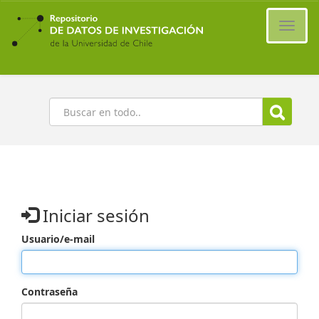
Ir
al
Cambi
contenido
naveg
principal
Buscar
Iniciar sesión
Usuario/e-mail
Contraseña