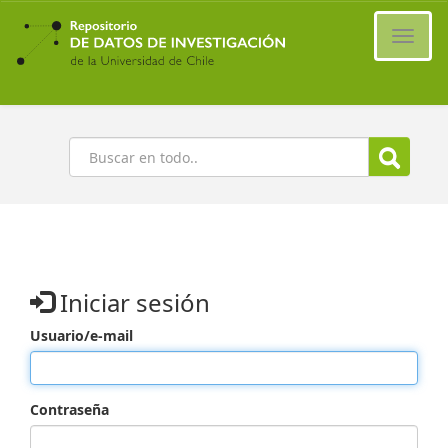
Ir
al
Cambi
contenido
naveg
principal
Buscar
Iniciar sesión
Usuario/e-mail
Contraseña