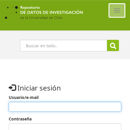
Ir
al
Cambi
contenido
naveg
principal
Buscar
Iniciar sesión
Usuario/e-mail
Contraseña