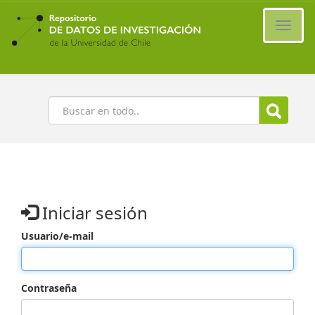
Ir
al
Cambi
contenido
naveg
principal
Buscar
Iniciar sesión
Usuario/e-mail
Contraseña