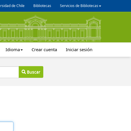
rsidad de Chile
Bibliotecas
Servicios de Bibliotecas
Idioma
Crear cuenta
Iniciar sesión
Buscar