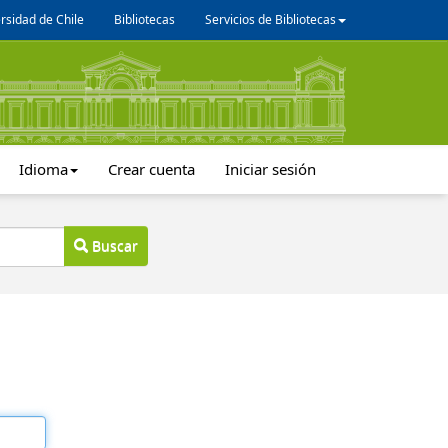
rsidad de Chile
Bibliotecas
Servicios de Bibliotecas
Idioma
Crear cuenta
Iniciar sesión
Buscar