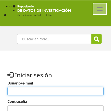
Ir
al
Cambi
contenido
naveg
principal
Buscar
Iniciar sesión
Usuario/e-mail
Contraseña