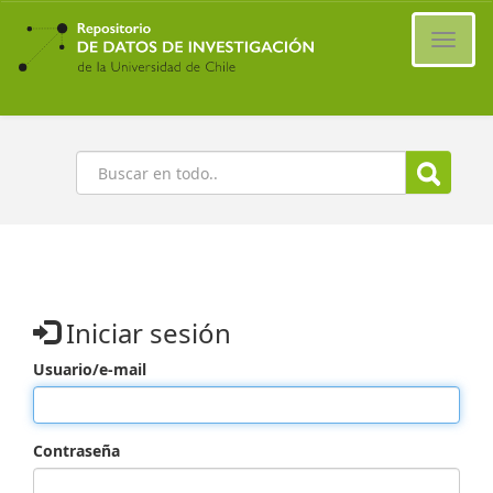
Ir
al
Cambi
contenido
naveg
principal
Buscar
Iniciar sesión
Usuario/e-mail
Contraseña