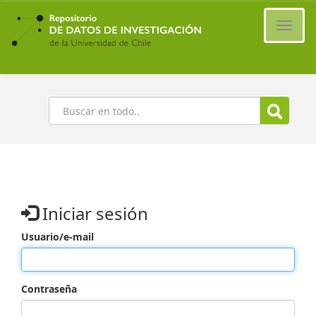
Ir
al
Cambi
contenido
naveg
principal
Buscar
Iniciar sesión
Usuario/e-mail
Contraseña