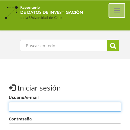
Ir
al
Cambi
contenido
naveg
principal
Buscar
Iniciar sesión
Usuario/e-mail
Contraseña