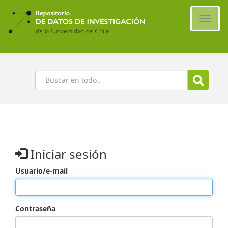
Ir
al
Cambi
contenido
naveg
principal
Buscar
Iniciar sesión
Usuario/e-mail
Contraseña