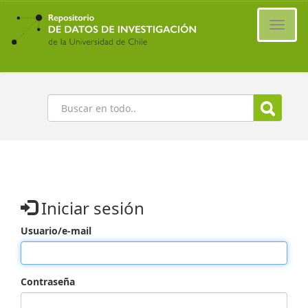
Ir
al
Cambi
contenido
naveg
principal
Buscar
Iniciar sesión
Usuario/e-mail
Contraseña