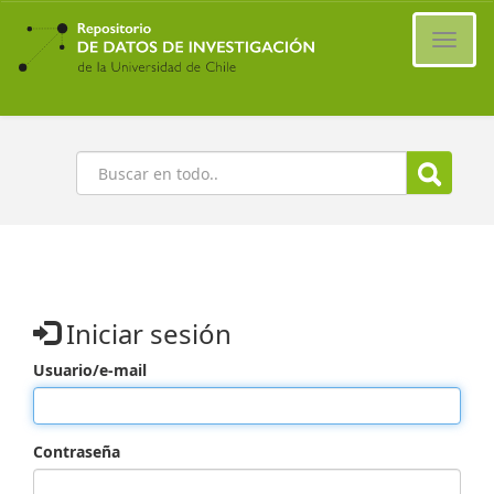
Ir
al
Cambi
contenido
naveg
principal
Buscar
Iniciar sesión
Usuario/e-mail
Contraseña