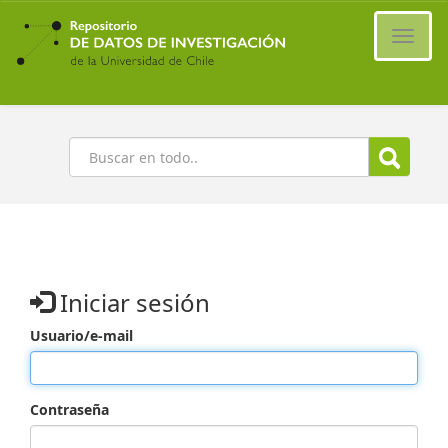
Ir
al
Cambi
contenido
naveg
principal
Buscar
Iniciar sesión
Usuario/e-mail
Contraseña