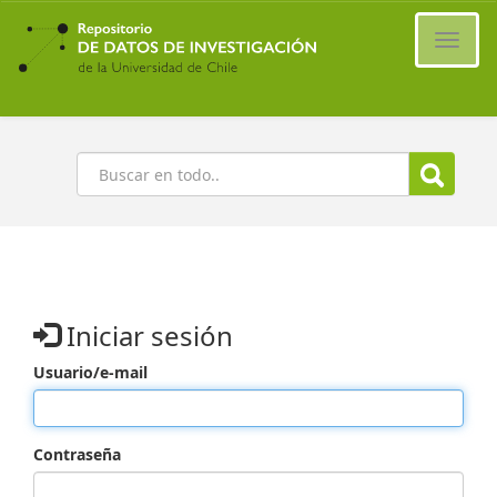
Ir
al
Cambi
contenido
naveg
principal
Buscar
Iniciar sesión
Usuario/e-mail
Contraseña