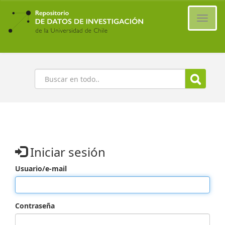
Ir
al
Cambi
contenido
naveg
principal
Buscar
Iniciar sesión
Usuario/e-mail
Contraseña