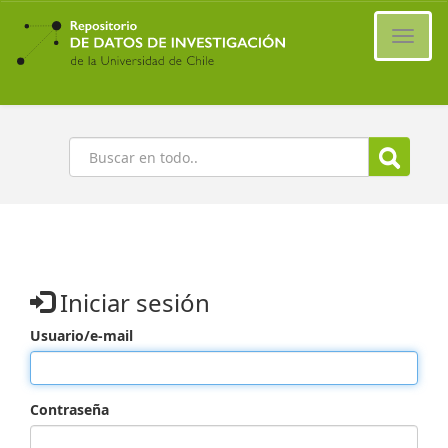
Ir
al
Cambi
contenido
naveg
principal
Buscar
Iniciar sesión
Usuario/e-mail
Contraseña