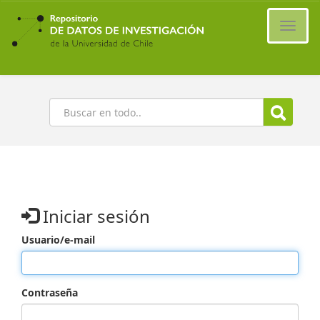
Ir
al
Cambi
contenido
naveg
principal
Buscar
Iniciar sesión
Usuario/e-mail
Contraseña