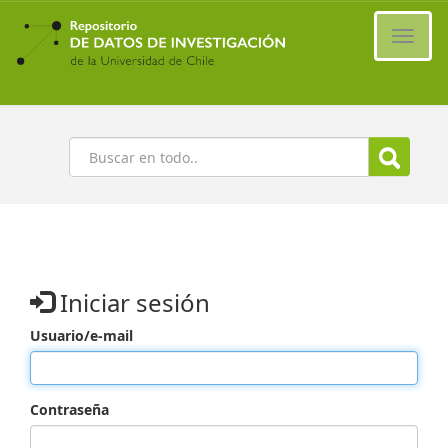
Ir
al
Cambi
contenido
naveg
principal
Buscar
Iniciar sesión
Usuario/e-mail
Contraseña