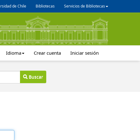
rsidad de Chile
Bibliotecas
Servicios de Bibliotecas
Idioma
Crear cuenta
Iniciar sesión
Buscar