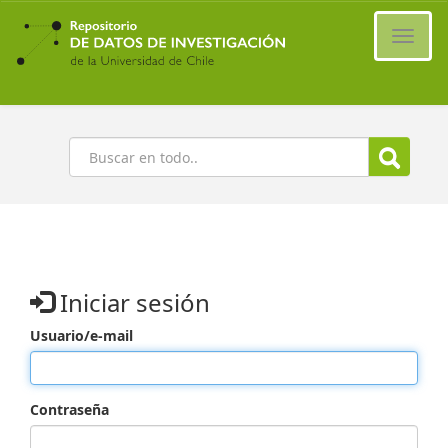
Ir
al
Cambi
contenido
naveg
principal
Buscar
Iniciar sesión
Usuario/e-mail
Contraseña