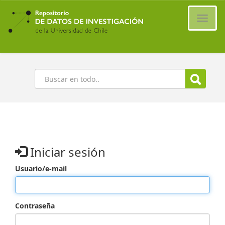
Ir
al
Cambi
contenido
naveg
principal
Buscar
Iniciar sesión
Usuario/e-mail
Contraseña