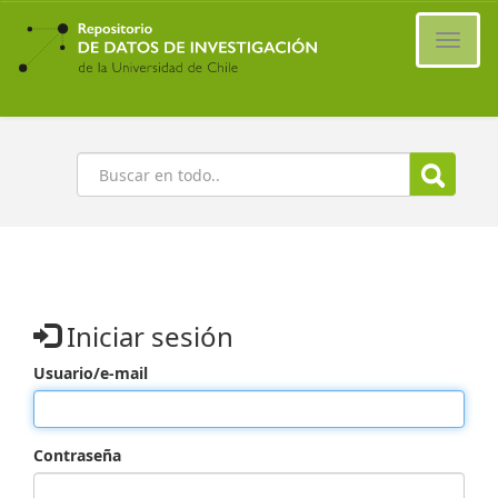
Ir
al
Cambi
contenido
naveg
principal
Buscar
Iniciar sesión
Usuario/e-mail
Contraseña